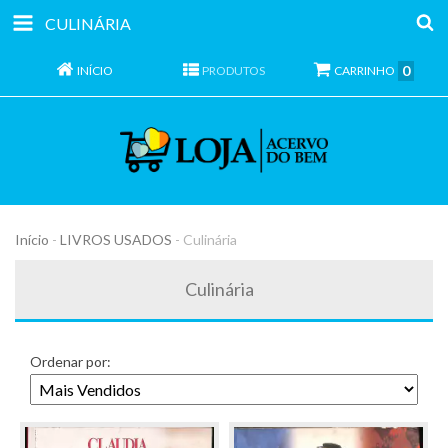
CULINÁRIA
0
INÍCIO
PRODUTOS
CARRINHO
Início
-
LIVROS USADOS
-
Culinária
Culinária
Ordenar por: