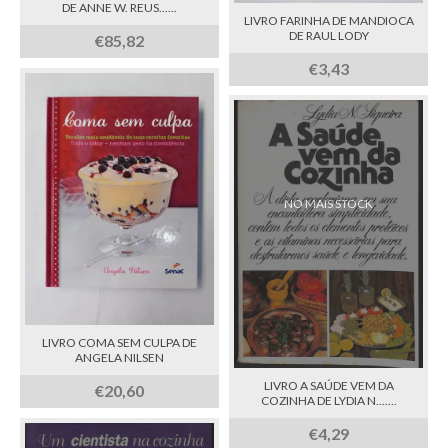
DE ANNE W. REUS......
LIVRO FARINHA DE MANDIOCA
DE RAUL LODY
€85,82
€3,43
NO MAIS STOCK
LIVRO COMA SEM CULPA DE
ANGELA NILSEN
LIVRO A SAÚDE VEM DA
€20,60
COZINHA DE LYDIA N.......
€4,29