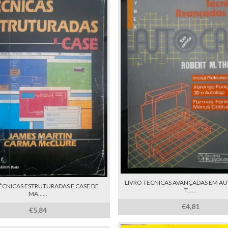
LIVRO TECNICAS AVANÇADAS EM A
ÉCNICAS ESTRUTURADAS E CASE DE
T......
MA......
€4,81
€5,84