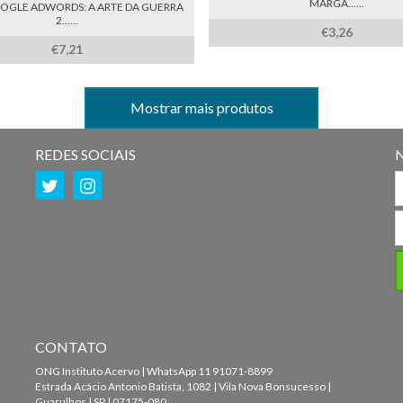
MARGA......
OGLE ADWORDS: A ARTE DA GUERRA
2......
€3,26
€7,21
Mostrar mais produtos
REDES SOCIAIS
CONTATO
ONG Instituto Acervo | WhatsApp 11 91071-8899
Estrada Acácio Antonio Batista, 1082 | Vila Nova Bonsucesso |
Guarulhos | SP | 07175-080