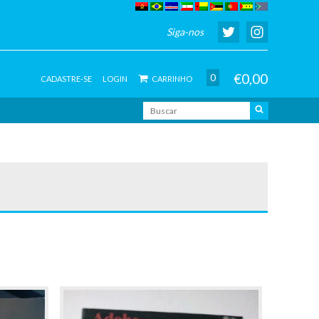
Siga-nos
€0,00
0
CADASTRE-SE
LOGIN
CARRINHO